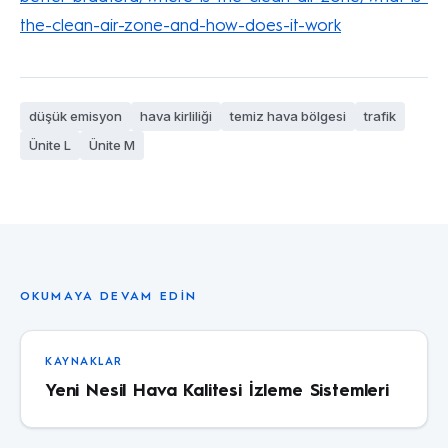
the-clean-air-zone-and-how-does-it-work
düşük emisyon
hava kirliliği
temiz hava bölgesi
trafik
Ünite L
Ünite M
OKUMAYA DEVAM EDIN
KAYNAKLAR
Yeni Nesil Hava Kalitesi İzleme Sistemleri