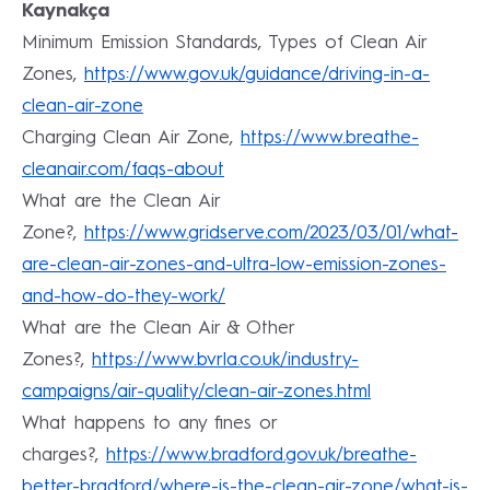
Kaynakça
Minimum Emission Standards, Types of Clean Air
Zones,
https://www.gov.uk/guidance/driving-in-a-
clean-air-zone
Charging Clean Air Zone,
https://www.breathe-
cleanair.com/faqs-about
What are the Clean Air
Zone?,
https://www.gridserve.com/2023/03/01/what-
are-clean-air-zones-and-ultra-low-emission-zones-
and-how-do-they-work/
What are the Clean Air & Other
Zones?,
https://www.bvrla.co.uk/industry-
campaigns/air-quality/clean-air-zones.html
What happens to any fines or
charges?,
https://www.bradford.gov.uk/breathe-
better-bradford/where-is-the-clean-air-zone/what-is-