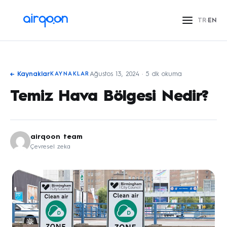
İçeriğe
geç
TR
·
EN
← Kaynaklar
Ağustos 13, 2024 · 5 dk okuma
KAYNAKLAR
Temiz Hava Bölgesi Nedir?
airqoon team
Çevresel zeka