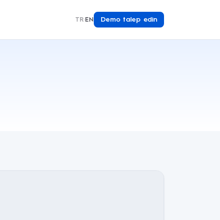
Demo talep edin
TR
·
EN