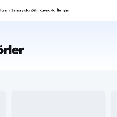
llanım Senaryoları
Bilim
Kaynaklar
İletişim
rler